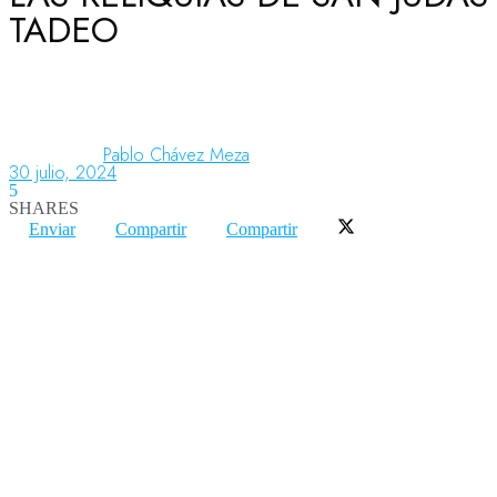
TADEO
Aeronáutica
Aeropuertos
Pablo Chávez Meza
30 julio, 2024
5
SHARES
Columnistas
Enviar
Compartir
Compartir
Organismos
Aeroespacial
Innovación