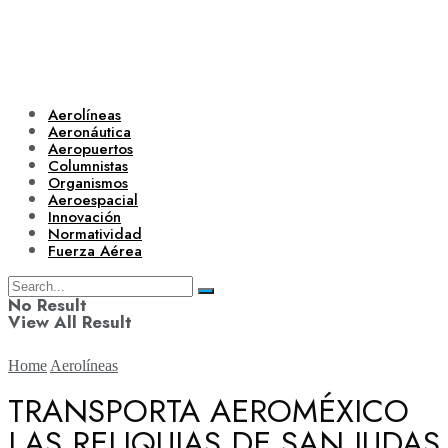
Aerolíneas
Aeronáutica
Aeropuertos
Columnistas
Organismos
Aeroespacial
Innovación
Normatividad
Fuerza Aérea
No Result
View All Result
Home
Aerolíneas
TRANSPORTA AEROMÉXICO
LAS RELIQUIAS DE SAN JUDAS
Aerolíneas