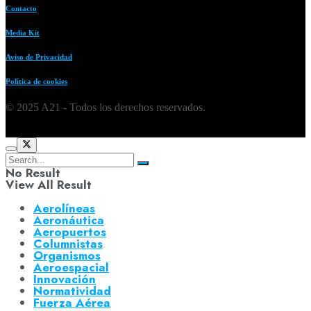
Contacto
Media Kit
Aviso de Privacidad
Política de cookies
© 2025 A21 - Todos los derechos reservados.
No Result
View All Result
Aerolíneas
Aeronáutica
Aeropuertos
Columnistas
Organismos
Aeroespacial
Innovación
Normatividad
Fuerza Aérea