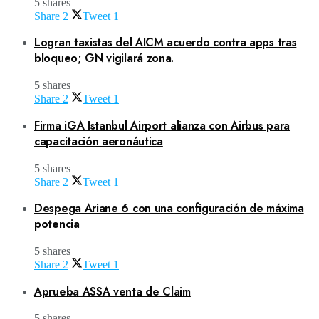
5 shares
Share
2
Tweet
1
Logran taxistas del AICM acuerdo contra apps tras
bloqueo; GN vigilará zona.
5 shares
Share
2
Tweet
1
Firma iGA Istanbul Airport alianza con Airbus para
capacitación aeronáutica
5 shares
Share
2
Tweet
1
Despega Ariane 6 con una configuración de máxima
potencia
5 shares
Share
2
Tweet
1
Aprueba ASSA venta de Claim
5 shares