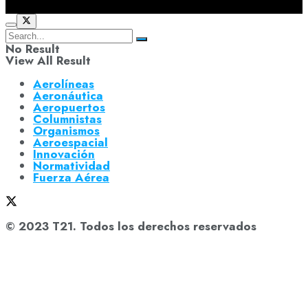
No Result
View All Result
Aerolíneas
Aeronáutica
Aeropuertos
Columnistas
Organismos
Aeroespacial
Innovación
Normatividad
Fuerza Aérea
© 2023 T21. Todos los derechos reservados