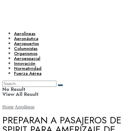
Aerolíneas
Aeronáutica
Aeropuertos
Columnistas
Organismos
Aeroespacial
Innovación
Normatividad
Fuerza Aérea
No Result
View All Result
Home
Aerolíneas
PREPARAN A PASAJEROS DE
SPIRIT PARA AMERIZAJE DE
Aerolíneas