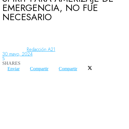
EMERGENCIA, NO FUE
NECESARIO
Aeronáutica
Aeropuertos
Redacción A21
30 mayo, 2024
5
Columnistas
SHARES
Enviar
Compartir
Compartir
Organismos
Aeroespacial
Innovación