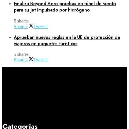
Finaliza Beyond Aero pruebas en túnel de viento
para su jet impulsado por hidrógeno
5 shares
Share
2
Tweet
1
Aprueban nuevas reglas en la UE de protección de
viajeros en paquetes turísticos
5 shares
Share
2
Tweet
1
Categorías