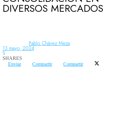
DIVERSOS MERCADOS
Aeronáutica
Aeropuertos
Pablo Chávez Meza
13 mayo, 2024
5
SHARES
Columnistas
Enviar
Compartir
Compartir
Organismos
Aeroespacial
Innovación