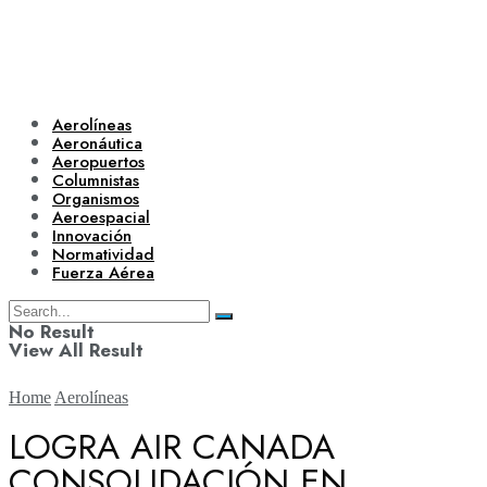
Aerolíneas
Aeronáutica
Aeropuertos
Columnistas
Organismos
Aeroespacial
Innovación
Normatividad
Fuerza Aérea
No Result
View All Result
Home
Aerolíneas
LOGRA AIR CANADA
CONSOLIDACIÓN EN
Aerolíneas