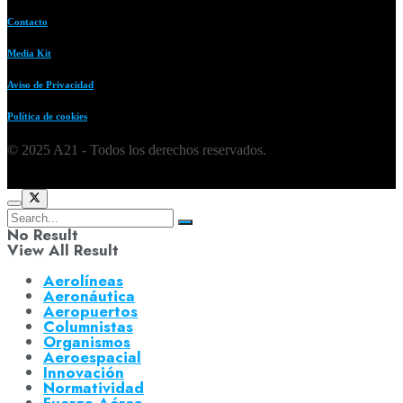
Contacto
Media Kit
Aviso de Privacidad
Política de cookies
© 2025 A21 - Todos los derechos reservados.
No Result
View All Result
Aerolíneas
Aeronáutica
Aeropuertos
Columnistas
Organismos
Aeroespacial
Innovación
Normatividad