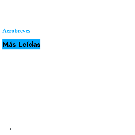
Aerobreves
Más Leídas