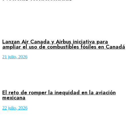
Lanzan Air Canada y Airbus iniciativa para
ampliar el uso de combustibles fósiles en Canadá
21 julio, 2026
El reto de romper la inequidad en la aviación
mexicana
22 julio, 2026