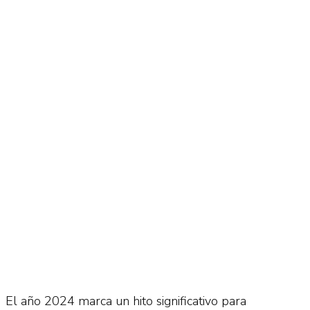
No Result
Normatividad
View All Result
Fuerza Aérea
No Result
View All Result
El año 2024 marca un hito significativo para