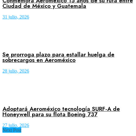
Conmemora Aeroméxico 15 años de su ruta entre
Ciudad de México y Guatemala
31 julio, 2026
Se prorroga plazo para estallar huelga de
sobrecargos en Aeroméxico
28 julio, 2026
Adoptará Aeroméxico tecnología SURF-A de
Honeywell para su flota Boeing 737
27 julio, 2026
Next Post