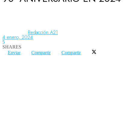
Aeronáutica
Redacción A21
4 enero, 2024
Aeropuertos
5
SHARES
Enviar
Compartir
Compartir
Columnistas
Organismos
Aeroespacial
Innovación