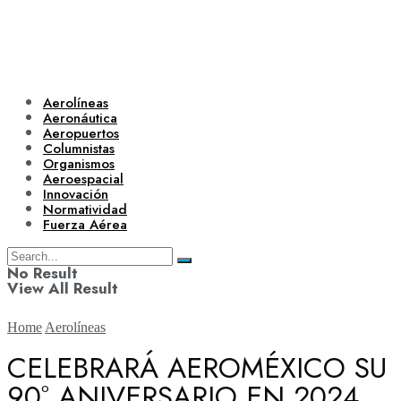
Aerolíneas
Aeronáutica
Aeropuertos
Columnistas
Organismos
Aeroespacial
Innovación
Normatividad
Fuerza Aérea
No Result
View All Result
Home
Aerolíneas
CELEBRARÁ AEROMÉXICO SU
90º ANIVERSARIO EN 2024
Aerolíneas