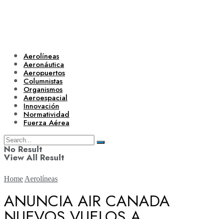
Aerolíneas
Aeronáutica
Aeropuertos
Columnistas
Organismos
Aeroespacial
Innovación
Normatividad
Fuerza Aérea
No Result
View All Result
Home
Aerolíneas
ANUNCIA AIR CANADA
NUEVOS VUELOS A
Aerolíneas