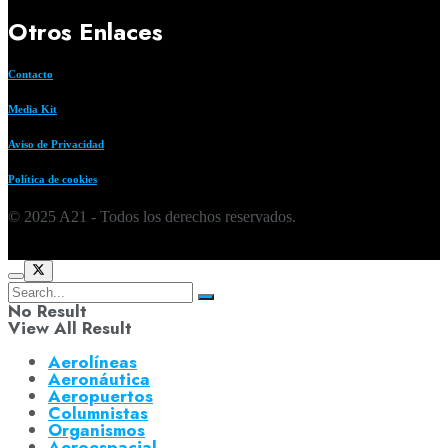
Otros Enlaces
Contacto
Media Kit
Aviso de Privacidad
Política de cookies
© 2025 A21 - Todos los derechos reservados.
No Result
View All Result
Aerolíneas
Aeronáutica
Aeropuertos
Columnistas
Organismos
Aeroespacial