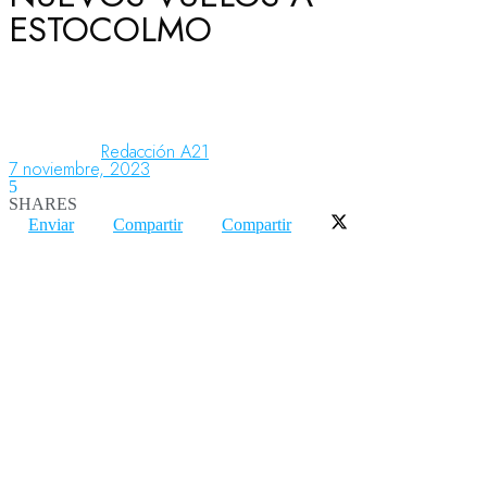
ESTOCOLMO
Aeronáutica
Aeropuertos
Redacción A21
7 noviembre, 2023
5
SHARES
Columnistas
Enviar
Compartir
Compartir
Organismos
Aeroespacial
Innovación