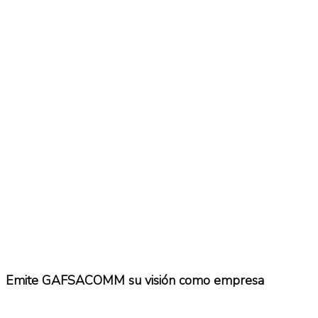
No Result
Normatividad
View All Result
Fuerza Aérea
No Result
View All Result
Emite GAFSACOMM su visión como empresa