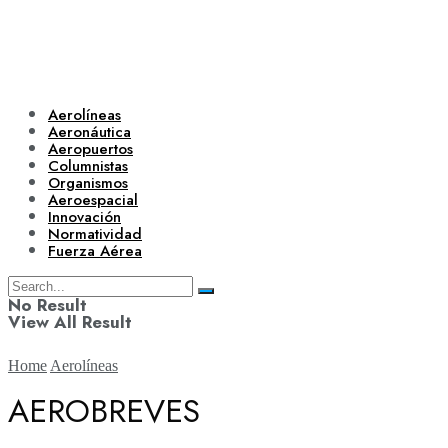
Aerolíneas
Aeronáutica
Aeropuertos
Columnistas
Organismos
Aeroespacial
Innovación
Normatividad
Fuerza Aérea
No Result
View All Result
Home
Aerolíneas
AEROBREVES
Aerolíneas