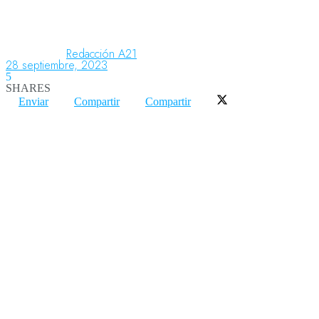
Aeronáutica
Redacción A21
28 septiembre, 2023
5
SHARES
Aeropuertos
Enviar
Compartir
Compartir
Columnistas
Organismos
Aeroespacial
Innovación