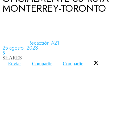
MONTERREY-TORONTO
Aeronáutica
Aeropuertos
Redacción A21
25 agosto, 2023
5
SHARES
Columnistas
Enviar
Compartir
Compartir
Organismos
Aeroespacial
Innovación