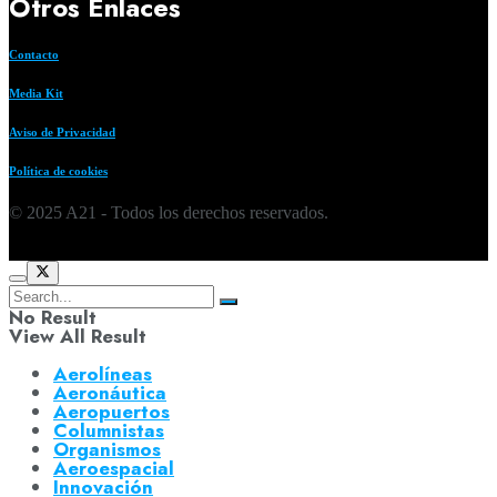
Otros Enlaces
Contacto
Media Kit
Aviso de Privacidad
Política de cookies
© 2025 A21 - Todos los derechos reservados.
No Result
View All Result
Aerolíneas
Aeronáutica
Aeropuertos
Columnistas
Organismos
Aeroespacial
Innovación