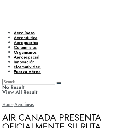
Aerolíneas
Aeronáutica
Aeropuertos
Columnistas
Organismos
Aeroespacial
Innovación
Normatividad
Fuerza Aérea
No Result
View All Result
Home
Aerolíneas
AIR CANADA PRESENTA
OFICIALMENTE SU RUTA
Aerolíneas