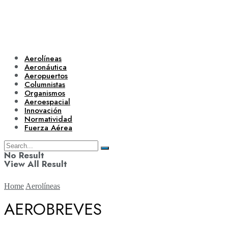
Aerolíneas
Aeronáutica
Aeropuertos
Columnistas
Organismos
Aeroespacial
Innovación
Normatividad
Fuerza Aérea
No Result
View All Result
Home
Aerolíneas
AEROBREVES
Aerolíneas