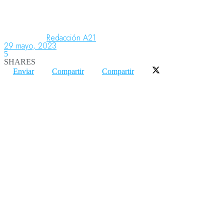
Aeronáutica
Redacción A21
29 mayo, 2023
5
SHARES
Aeropuertos
Enviar
Compartir
Compartir
Columnistas
Organismos
Aeroespacial
Innovación