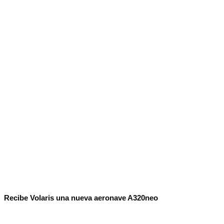
No Result
Normatividad
View All Result
Fuerza Aérea
No Result
View All Result
Recibe Volaris una nueva aeronave A320neo