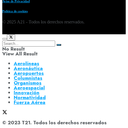
Aviso de Privacidad
Política de cookies
© 2025 A21 - Todos los derechos reservados.
No Result
View All Result
Aerolíneas
Aeronáutica
Aeropuertos
Columnistas
Organismos
Aeroespacial
Innovación
Normatividad
Fuerza Aérea
© 2023 T21. Todos los derechos reservados