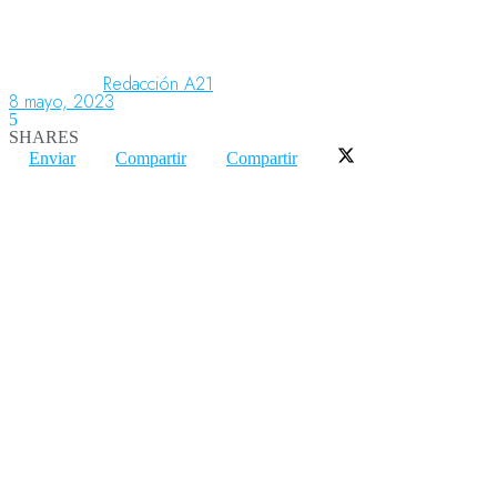
Aeronáutica
Redacción A21
8 mayo, 2023
5
SHARES
Aeropuertos
Enviar
Compartir
Compartir
Columnistas
Organismos
Aeroespacial
Innovación