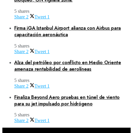
5 shares
Share
2
Tweet
1
Firma iGA Istanbul Airport alianza con Airbus para
capacitación aeronáutica
5 shares
Share
2
Tweet
1
Alza del petróleo por conflicto en Medio Oriente
amenaza rentabilidad de aerolíneas
5 shares
Share
2
Tweet
1
Finaliza Beyond Aero pruebas en túnel de viento
para su jet impulsado por hidrógeno
5 shares
Share
2
Tweet
1