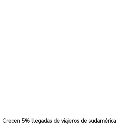
No Result
Normatividad
View All Result
Fuerza Aérea
No Result
View All Result
Crecen 5% llegadas de viajeros de sudamérica