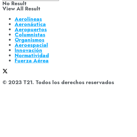
No Result
View All Result
Aerolíneas
Aeronáutica
Aeropuertos
Columnistas
Organismos
Aeroespacial
Innovación
Normatividad
Fuerza Aérea
© 2023 T21. Todos los derechos reservados