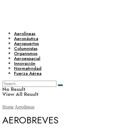
Aerolíneas
Aeronáutica
Aeropuertos
Columnistas
Organismos
Aeroespacial
Innovación
Normatividad
Fuerza Aérea
No Result
View All Result
Home
Aerolíneas
AEROBREVES
Aerolíneas