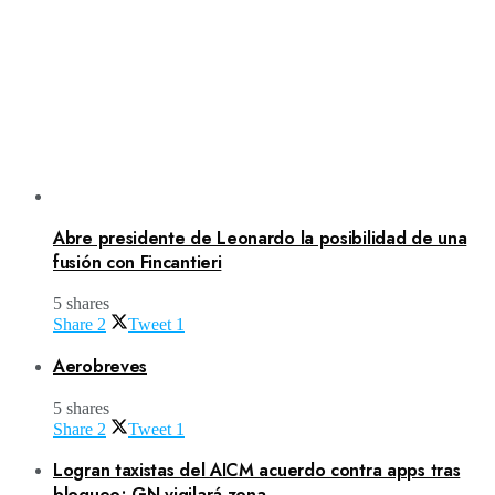
Abre presidente de Leonardo la posibilidad de una
fusión con Fincantieri
5 shares
Share
2
Tweet
1
Aerobreves
5 shares
Share
2
Tweet
1
Logran taxistas del AICM acuerdo contra apps tras
bloqueo; GN vigilará zona.