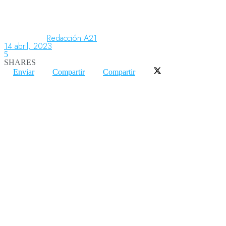
Aeronáutica
Redacción A21
14 abril, 2023
5
SHARES
Aeropuertos
Enviar
Compartir
Compartir
Columnistas
Organismos
Aeroespacial
Innovación