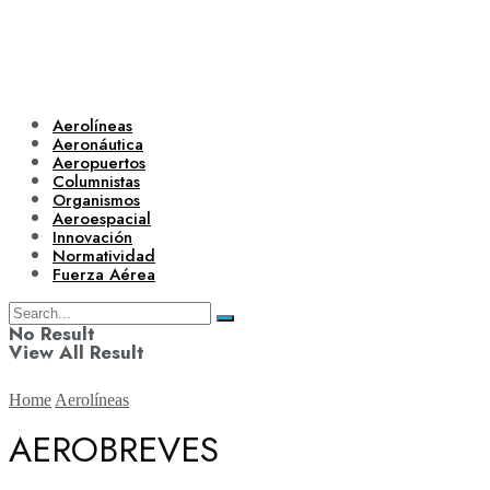
Aerolíneas
Aeronáutica
Aeropuertos
Columnistas
Organismos
Aeroespacial
Innovación
Normatividad
Fuerza Aérea
No Result
View All Result
Home
Aerolíneas
AEROBREVES
Aerolíneas