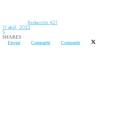
Aeronáutica
Redacción A21
11 abril, 2023
5
SHARES
Aeropuertos
Enviar
Compartir
Compartir
Columnistas
Organismos
Aeroespacial
Innovación