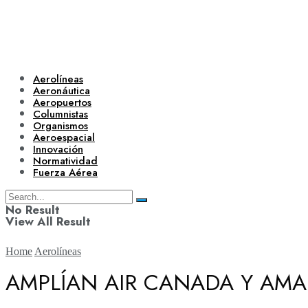
Aerolíneas
Aeronáutica
Aeropuertos
Columnistas
Organismos
Aeroespacial
Innovación
Normatividad
Fuerza Aérea
No Result
View All Result
Home
Aerolíneas
AMPLÍAN AIR CANADA Y AMA
Aerolíneas