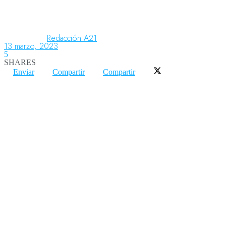
Aeronáutica
Redacción A21
13 marzo, 2023
5
SHARES
Aeropuertos
Enviar
Compartir
Compartir
Columnistas
Organismos
Aeroespacial
Innovación