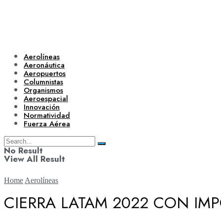
Aerolíneas
Aeronáutica
Aeropuertos
Columnistas
Organismos
Aeroespacial
Innovación
Normatividad
Fuerza Aérea
No Result
View All Result
Home
Aerolíneas
CIERRA LATAM 2022 CON IM
Aerolíneas