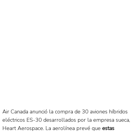
No Result
Normatividad
View All Result
Fuerza Aérea
No Result
View All Result
Air Canada anunció la compra de 30 aviones híbridos
eléctricos ES-30 desarrollados por la empresa sueca,
Heart Aerospace. La aerolínea prevé que
estas