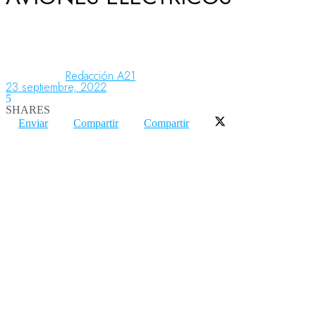
Aeronáutica
Redacción A21
23 septiembre, 2022
Aeropuertos
5
SHARES
Enviar
Compartir
Compartir
Columnistas
Organismos
Aeroespacial
Innovación