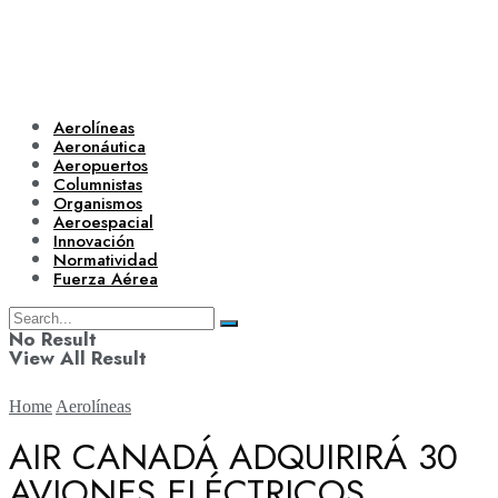
Aerolíneas
Aeronáutica
Aeropuertos
Columnistas
Organismos
Aeroespacial
Innovación
Normatividad
Fuerza Aérea
No Result
View All Result
Home
Aerolíneas
AIR CANADÁ ADQUIRIRÁ 30
AVIONES ELÉCTRICOS
Aerolíneas