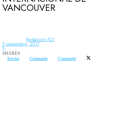
VANCOUVER
Aeronáutica
Aeropuertos
Redacción A21
5 septiembre, 2017
5
SHARES
Columnistas
Enviar
Compartir
Compartir
Organismos
Aeroespacial
Innovación