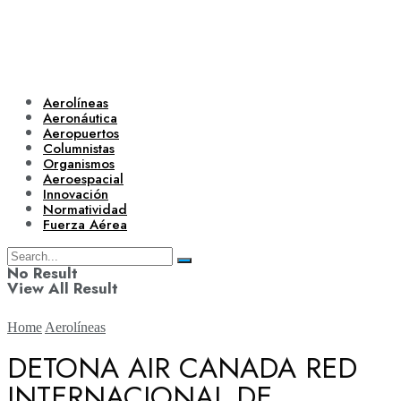
Aerolíneas
Aeronáutica
Aeropuertos
Columnistas
Organismos
Aeroespacial
Innovación
Normatividad
Fuerza Aérea
No Result
View All Result
Home
Aerolíneas
DETONA AIR CANADA RED
INTERNACIONAL DE
Aerolíneas