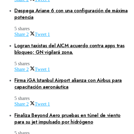
Despega Ariane 6 con una configuración de máxima
potencia
5 shares
Share
2
Tweet
1
Logran taxistas del AICM acuerdo contra apps tras
bloqueo; GN vigilará zona.
5 shares
Share
2
Tweet
1
Firma iGA Istanbul Airport alianza con Airbus para
capacitación aeronáutica
5 shares
Share
2
Tweet
1
Finaliza Beyond Aero pruebas en túnel de viento
para su jet impulsado por hidrógeno
5 shares