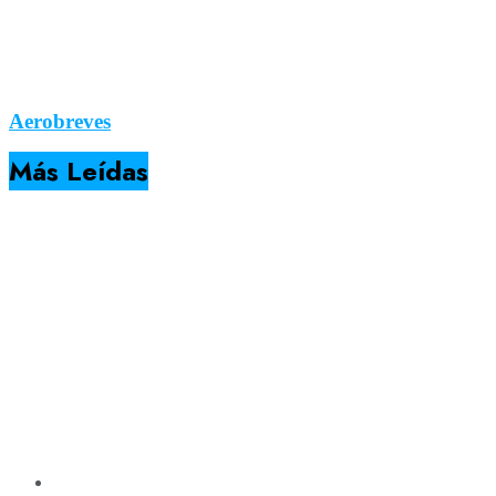
Aerobreves
Más Leídas