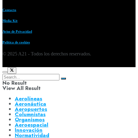
Contacto
Media Kit
Aviso de Privacidad
Política de cookies
© 2025 A21 - Todos los derechos reservados.
No Result
View All Result
Aerolíneas
Aeronáutica
Aeropuertos
Columnistas
Organismos
Aeroespacial
Innovación
Normatividad