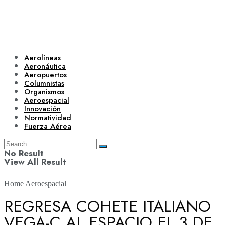
Aerolíneas
Aeronáutica
Aeropuertos
Columnistas
Organismos
Aeroespacial
Innovación
Normatividad
Fuerza Aérea
No Result
View All Result
Home
Aeroespacial
REGRESA COHETE ITALIANO
VEGA-C AL ESPACIO EL 3 DE
Aerolíneas