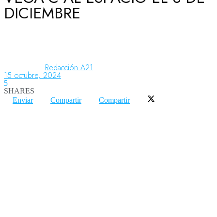
DICIEMBRE
Aeronáutica
Aeropuertos
Redacción A21
15 octubre, 2024
5
SHARES
Columnistas
Enviar
Compartir
Compartir
Organismos
Aeroespacial
Innovación