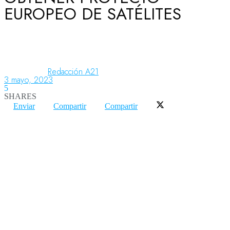
EUROPEO DE SATÉLITES
Aeronáutica
Aeropuertos
Redacción A21
3 mayo, 2023
5
SHARES
Columnistas
Enviar
Compartir
Compartir
Organismos
Aeroespacial
Innovación