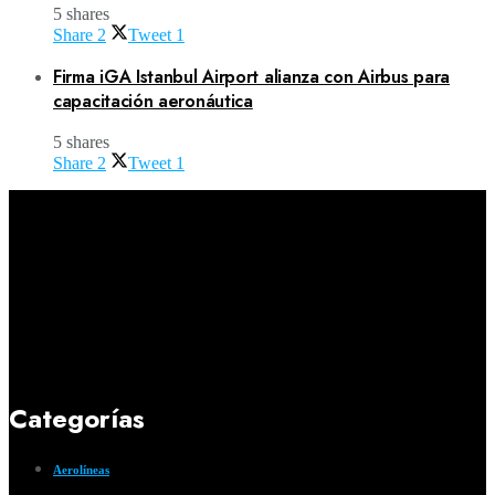
5 shares
Share
2
Tweet
1
Firma iGA Istanbul Airport alianza con Airbus para
capacitación aeronáutica
5 shares
Share
2
Tweet
1
Categorías
Aerolíneas