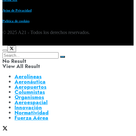
Aviso de Privacidad
Política de cookies
© 2025 A21 - Todos los derechos reservados.
No Result
View All Result
Aerolíneas
Aeronáutica
Aeropuertos
Columnistas
Organismos
Aeroespacial
Innovación
Normatividad
Fuerza Aérea