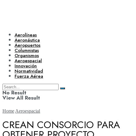
Aerolíneas
Aeronáutica
Aeropuertos
Columnistas
Organismos
Aeroespacial
Innovación
Normatividad
Fuerza Aérea
No Result
View All Result
Home
Aeroespacial
CREAN CONSORCIO PARA
OBTENER PROYECTO
Aerolíneas