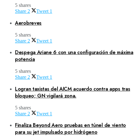
5 shares
Share
2
Tweet
1
Aerobreves
5 shares
Share
2
Tweet
1
Despega Ariane 6 con una configuración de máxima
potencia
5 shares
Share
2
Tweet
1
Logran taxistas del AICM acuerdo contra apps tras
bloqueo; GN vigilará zona.
5 shares
Share
2
Tweet
1
Finaliza Beyond Aero pruebas en túnel de viento
para su jet impulsado por hidrógeno