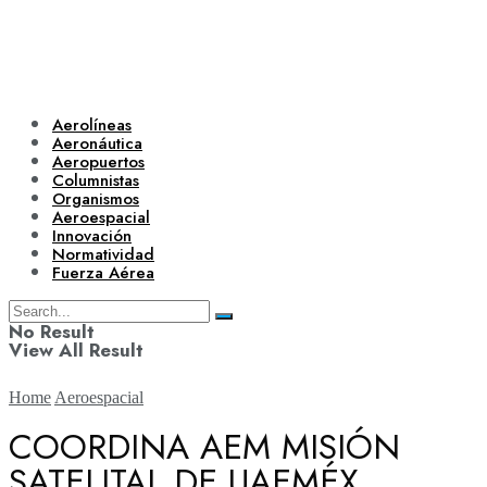
Aerolíneas
Aeronáutica
Aeropuertos
Columnistas
Organismos
Aeroespacial
Innovación
Normatividad
Fuerza Aérea
No Result
View All Result
Home
Aeroespacial
COORDINA AEM MISIÓN
SATELITAL DE UAEMÉX
Aerolíneas