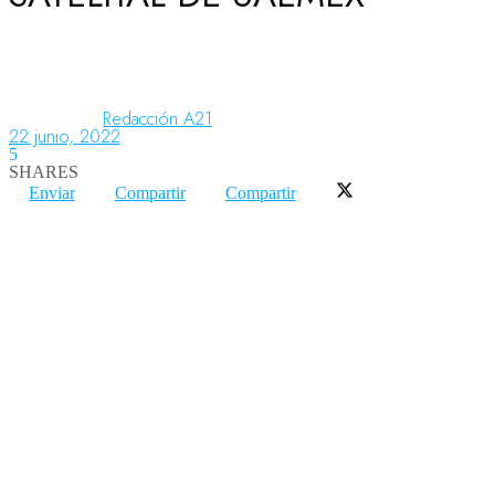
Aeronáutica
Redacción A21
22 junio, 2022
Aeropuertos
5
SHARES
Enviar
Compartir
Compartir
Columnistas
Organismos
Aeroespacial
Innovación