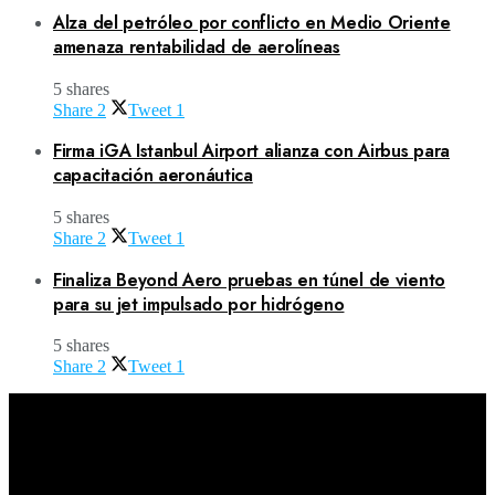
Alza del petróleo por conflicto en Medio Oriente
amenaza rentabilidad de aerolíneas
5 shares
Share
2
Tweet
1
Firma iGA Istanbul Airport alianza con Airbus para
capacitación aeronáutica
5 shares
Share
2
Tweet
1
Finaliza Beyond Aero pruebas en túnel de viento
para su jet impulsado por hidrógeno
5 shares
Share
2
Tweet
1