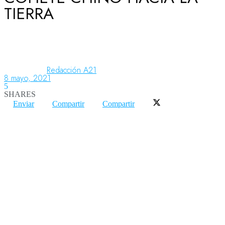
TIERRA
Aeronáutica
Aeropuertos
Redacción A21
8 mayo, 2021
5
SHARES
Columnistas
Enviar
Compartir
Compartir
Organismos
Aeroespacial
Innovación