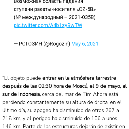
Возможная область падения
ступени ракеты-носителя «CZ-5B»
(№ международный – 2021-035B)
pic.twitter.com/A4b1zyBwTW
— РОГОЗИН (@Rogozin)
May 6, 2021
“El objeto puede
entrar en la atmósfera terrestre
después de las 02:30 hora de Moscú, el 9 de mayo
,
al
sur de Indonesia,
cerca del mar de Tim Ahora está
perdiendo constantemente su altura de órbita: en el
último día, su apogeo ha disminuido de otros 267 a
218 km, y el perigeo ha disminuido de 156 a unos
146 km. Parte de las estructuras dejarán de existir en