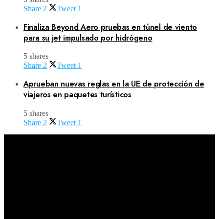
Share
2
Tweet
1
Finaliza Beyond Aero pruebas en túnel de viento
para su jet impulsado por hidrógeno
5 shares
Share
2
Tweet
1
Aprueban nuevas reglas en la UE de protección de
viajeros en paquetes turísticos
5 shares
Share
2
Tweet
1