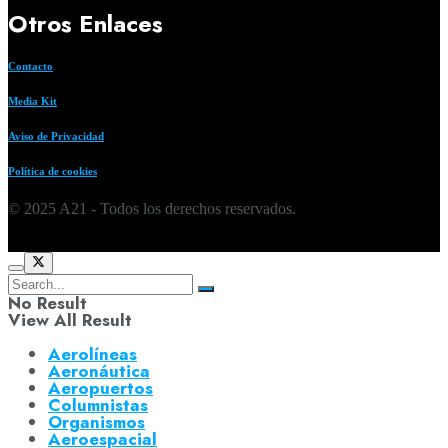
Otros Enlaces
Contacto
Media Kit
Aviso de Privacidad
Política de cookies
© 2025 A21 - Todos los derechos reservados.
No Result
View All Result
Aerolíneas
Aeronáutica
Aeropuertos
Columnistas
Organismos
Aeroespacial