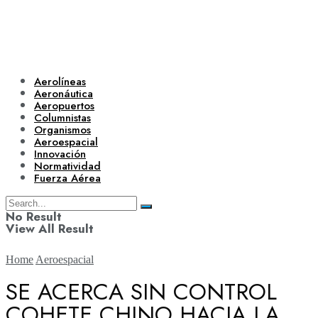
Aerolíneas
Aeronáutica
Aeropuertos
Columnistas
Organismos
Aeroespacial
Innovación
Normatividad
Fuerza Aérea
No Result
View All Result
Home
Aeroespacial
SE ACERCA SIN CONTROL
COHETE CHINO HACIA LA
Aerolíneas