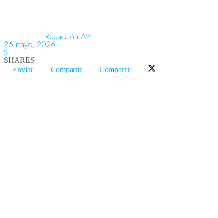
Aeronáutica
Redacción A21
26 mayo, 2026
5
SHARES
Aeropuertos
Enviar
Compartir
Compartir
Columnistas
Organismos
Aeroespacial
Innovación