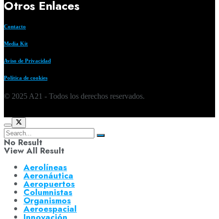
Otros Enlaces
Contacto
Media Kit
Aviso de Privacidad
Política de cookies
© 2025 A21 - Todos los derechos reservados.
No Result
View All Result
Aerolíneas
Aeronáutica
Aeropuertos
Columnistas
Organismos
Aeroespacial
Innovación