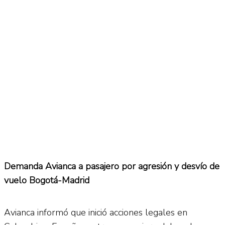
No Result
Normatividad
View All Result
Fuerza Aérea
No Result
View All Result
Demanda Avianca a pasajero por agresión y desvío de
vuelo Bogotá-Madrid
Avianca informó que inició acciones legales en