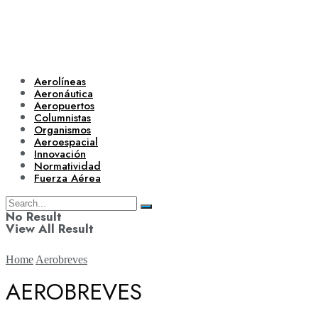
Aerolíneas
Aeronáutica
Aeropuertos
Columnistas
Organismos
Aeroespacial
Innovación
Normatividad
Fuerza Aérea
No Result
View All Result
Home
Aerobreves
AEROBREVES
Aerolíneas