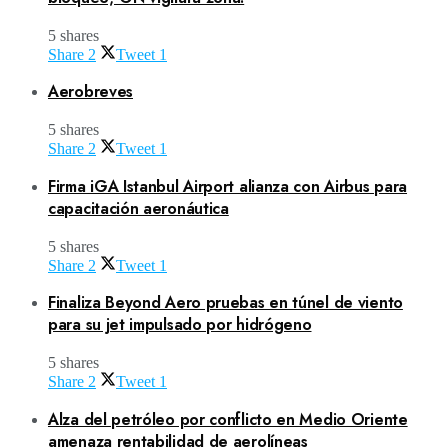
5 shares
Share
2
Tweet
1
Aerobreves
5 shares
Share
2
Tweet
1
Firma iGA Istanbul Airport alianza con Airbus para
capacitación aeronáutica
5 shares
Share
2
Tweet
1
Finaliza Beyond Aero pruebas en túnel de viento
para su jet impulsado por hidrógeno
5 shares
Share
2
Tweet
1
Alza del petróleo por conflicto en Medio Oriente
amenaza rentabilidad de aerolíneas