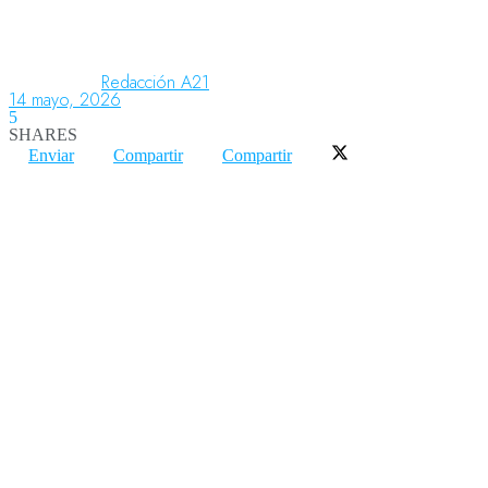
Aeronáutica
Redacción A21
14 mayo, 2026
5
SHARES
Aeropuertos
Enviar
Compartir
Compartir
Columnistas
Organismos
Aeroespacial
Innovación