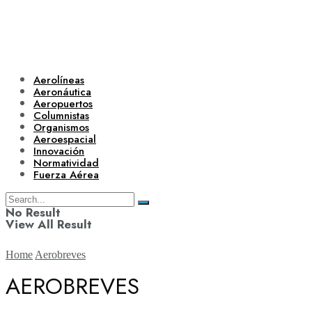
Aerolíneas
Aeronáutica
Aeropuertos
Columnistas
Organismos
Aeroespacial
Innovación
Normatividad
Fuerza Aérea
No Result
View All Result
Home
Aerobreves
AEROBREVES
Aerolíneas