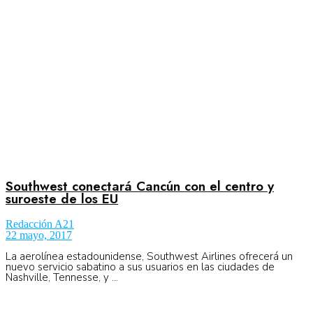
No Result
Normatividad
View All Result
Fuerza Aérea
No Result
Southwest conectará Cancún con el centro y
suroeste de los EU
Redacción A21
View All Result
22 mayo, 2017
La aerolínea estadounidense, Southwest Airlines ofrecerá un
nuevo servicio sabatino a sus usuarios en las ciudades de
Nashville, Tennesse, y ...