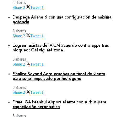
5 shares
Share
2
Tweet
1
Despega Ariane 6 con una configuración de máxima
potencia
5 shares
Share
2
Tweet
1
Logran taxistas del AICM acuerdo contra apps tras
bloqueo; GN vigilará zona.
5 shares
Share
2
Tweet
1
Finaliza Beyond Aero pruebas en túnel de viento
para su jet impulsado por hidrógeno
5 shares
Share
2
Tweet
1
Firma iGA Istanbul Airport alianza con Airbus para
capacitación aeronáutica
5 shares