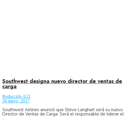
Aeronáutica
Aeropuertos
Columnistas
Organismos
Southwest designa nuevo director de ventas de
carga
Redacción A21
Aeroespacial
26 mayo, 2017
Southwest Airlines anunció que Steve Langhart será su nuevo
Director de Ventas de Carga. Será el responsable de liderar el
...
Innovación