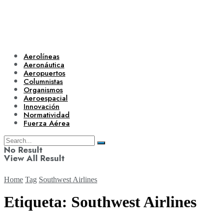
Aerolíneas
Aeronáutica
Aeropuertos
Columnistas
Organismos
Aeroespacial
Innovación
Normatividad
Fuerza Aérea
No Result
View All Result
Home
Tag
Southwest Airlines
Etiqueta:
Southwest Airlines
Aerolíneas