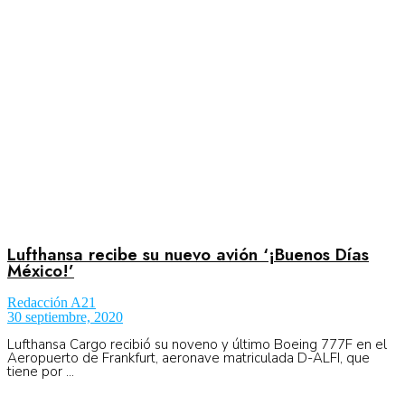
Aeronáutica
Aeropuertos
Columnistas
Organismos
Lufthansa recibe su nuevo avión ‘¡Buenos Días
México!’
Redacción A21
Aeroespacial
30 septiembre, 2020
Lufthansa Cargo recibió su noveno y último Boeing 777F en el
Aeropuerto de Frankfurt, aeronave matriculada D-ALFI, que
tiene por ...
Innovación