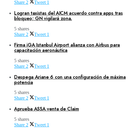
Share
2
Tweet
1
Logran taxistas del AICM acuerdo contra apps tras
bloqueo; GN vigilará zona.
5 shares
Share
2
Tweet
1
Firma iGA Istanbul Airport alianza con Airbus para
capacitación aeronáutica
5 shares
Share
2
Tweet
1
Despega Ariane 6 con una configuración de máxima
potencia
5 shares
Share
2
Tweet
1
Aprueba ASSA venta de Claim
5 shares
Share
2
Tweet
1