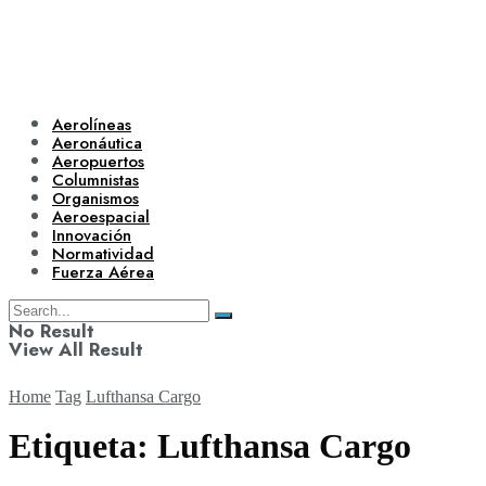
Aerolíneas
Aeronáutica
Aeropuertos
Columnistas
Organismos
Aeroespacial
Innovación
Normatividad
Fuerza Aérea
No Result
View All Result
Home
Tag
Lufthansa Cargo
Etiqueta:
Lufthansa Cargo
Aerolíneas