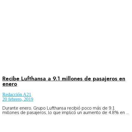
No Result
Normatividad
View All Result
Fuerza Aérea
No Result
Recibe Lufthansa a 9.1 millones de pasajeros en
enero
Redacción A21
View All Result
20 febrero, 2019
Durante enero, Grupo Lufthansa recibió poco más de 9.1
millones de pasajeros, lo que implicó un aumento de 4.8% en ...