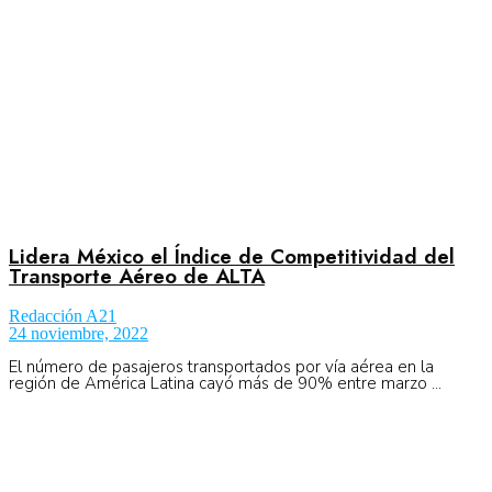
No Result
Normatividad
View All Result
Fuerza Aérea
Lidera México el Índice de Competitividad del
Transporte Aéreo de ALTA
No Result
Redacción A21
24 noviembre, 2022
View All Result
El número de pasajeros transportados por vía aérea en la
región de América Latina cayó más de 90% entre marzo ...