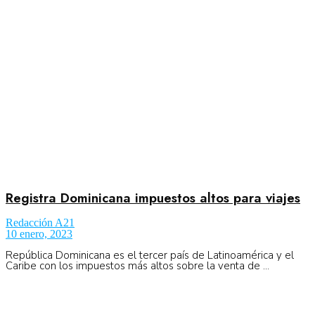
Aeronáutica
Aeropuertos
Columnistas
Organismos
Registra Dominicana impuestos altos para viajes
Redacción A21
10 enero, 2023
Aeroespacial
República Dominicana es el tercer país de Latinoamérica y el
Caribe con los impuestos más altos sobre la venta de ...
Innovación