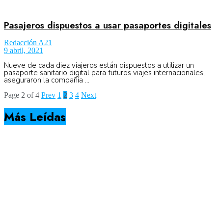
Pasajeros dispuestos a usar pasaportes digitales
Redacción A21
9 abril, 2021
Nueve de cada diez viajeros están dispuestos a utilizar un
pasaporte sanitario digital para futuros viajes internacionales,
aseguraron la compañía ...
Page 2 of 4
Prev
1
2
3
4
Next
Más Leídas