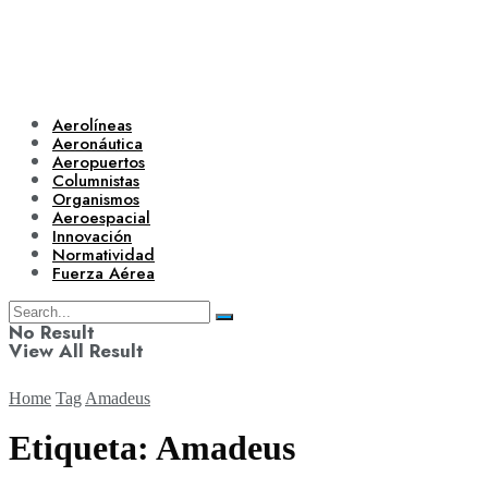
Aerolíneas
Aeronáutica
Aeropuertos
Columnistas
Organismos
Aeroespacial
Innovación
Normatividad
Fuerza Aérea
No Result
View All Result
Home
Tag
Amadeus
Etiqueta:
Amadeus
Aerolíneas