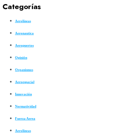
Categorías
Aerolíneas
Aeronautica
Aeropuertos
Opinión
Organismos
Aeroespacial
Innovación
Normatividad
Fuerza Aerea
Aerolíneas