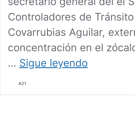
secretario general del el 
Controladores de Tránsito
Covarrubias Aguilar, exte
concentración en el zócal
Anuncia
…
Sigue leyendo
controladores
concentración
en
A21
el
Zócalo
ante
negativa
de
nuevas
contrataciones