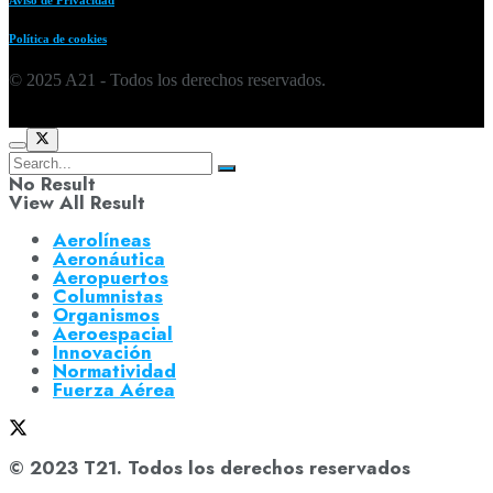
Política de cookies
© 2025 A21 - Todos los derechos reservados.
No Result
View All Result
Aerolíneas
Aeronáutica
Aeropuertos
Columnistas
Organismos
Aeroespacial
Innovación
Normatividad
Fuerza Aérea
© 2023 T21. Todos los derechos reservados