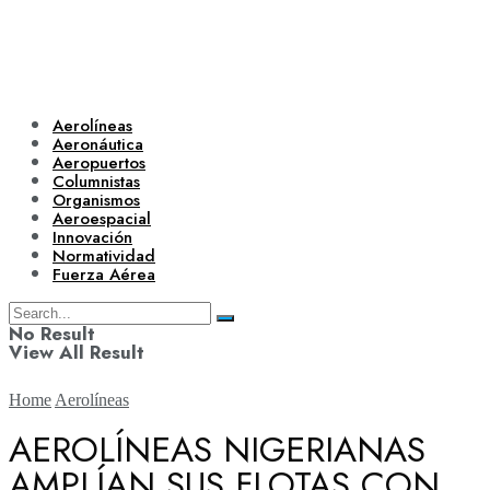
Aerolíneas
Aeronáutica
Aeropuertos
Columnistas
Organismos
Aeroespacial
Innovación
Normatividad
Fuerza Aérea
No Result
View All Result
Home
Aerolíneas
AEROLÍNEAS NIGERIANAS
AMPLÍAN SUS FLOTAS CON
Aerolíneas