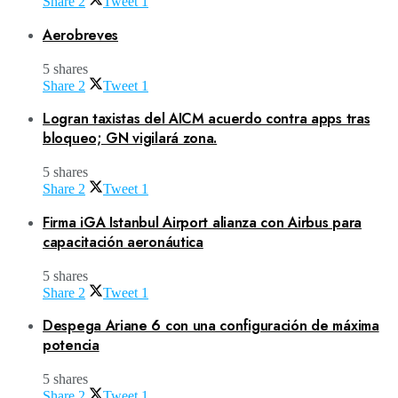
Share
2
Tweet
1
Aerobreves
5 shares
Share
2
Tweet
1
Logran taxistas del AICM acuerdo contra apps tras
bloqueo; GN vigilará zona.
5 shares
Share
2
Tweet
1
Firma iGA Istanbul Airport alianza con Airbus para
capacitación aeronáutica
5 shares
Share
2
Tweet
1
Despega Ariane 6 con una configuración de máxima
potencia
5 shares
Share
2
Tweet
1