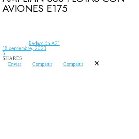
AVIONES E175
Aeronáutica
Aeropuertos
Redacción A21
18 septiembre, 2023
5
SHARES
Columnistas
Enviar
Compartir
Compartir
Organismos
Aeroespacial
Innovación