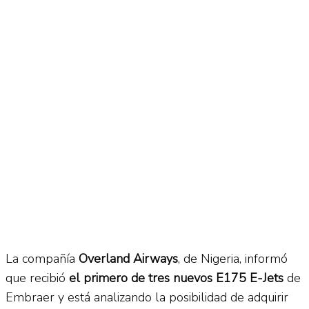
No Result
Normatividad
View All Result
Fuerza Aérea
No Result
View All Result
La compañía
Overland Airways
, de Nigeria, informó
que recibió
el primero de tres nuevos E175 E-Jets
de
Embraer y está analizando la posibilidad de adquirir