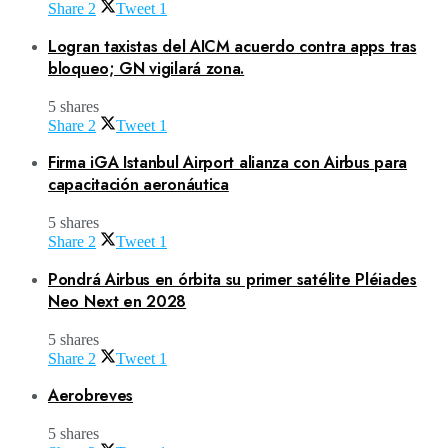
Share
2
Tweet
1
Logran taxistas del AICM acuerdo contra apps tras
bloqueo; GN vigilará zona.
5 shares
Share
2
Tweet
1
Firma iGA Istanbul Airport alianza con Airbus para
capacitación aeronáutica
5 shares
Share
2
Tweet
1
Pondrá Airbus en órbita su primer satélite Pléiades
Neo Next en 2028
5 shares
Share
2
Tweet
1
Aerobreves
5 shares