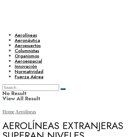
Aerolíneas
Aeronáutica
Aeropuertos
Columnistas
Organismos
Aeroespacial
Innovación
Normatividad
Fuerza Aérea
No Result
View All Result
Home
Aerolíneas
AEROLÍNEAS EXTRANJERAS
SUPERAN NIVELES
Aerolíneas