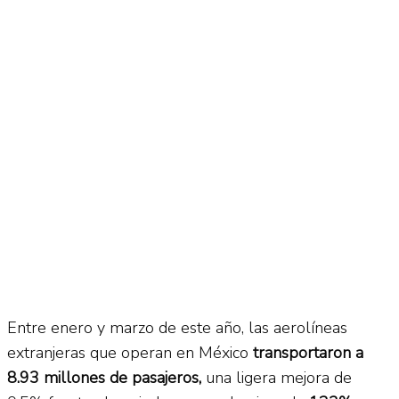
No Result
Normatividad
View All Result
Fuerza Aérea
No Result
View All Result
Entre enero y marzo de este año, las aerolíneas
extranjeras que operan en México
transportaron a
8.93 millones de pasajeros,
una ligera mejora de