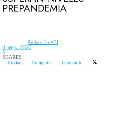
PREPANDEMIA
Aeronáutica
Aeropuertos
Redacción A21
4 mayo, 2022
5
SHARES
Columnistas
Enviar
Compartir
Compartir
Organismos
Aeroespacial
Innovación