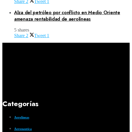
Share
2
Tweet
1
Alza del petróleo por conflicto en Medio Oriente
amenaza rentabilidad de aerolíneas
5 shares
Share
2
Tweet
1
Categorías
Aerolíneas
Aeronautica