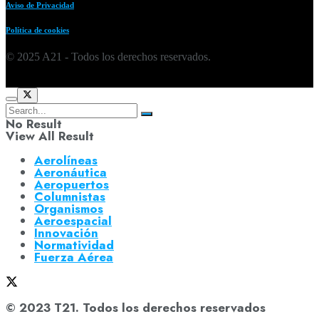
Aviso de Privacidad
Política de cookies
© 2025 A21 - Todos los derechos reservados.
No Result
View All Result
Aerolíneas
Aeronáutica
Aeropuertos
Columnistas
Organismos
Aeroespacial
Innovación
Normatividad
Fuerza Aérea
© 2023 T21. Todos los derechos reservados